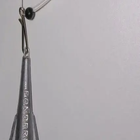
Misina ve kurşun yerleşimi
Kanca boyutu ve yem takma
Balık türüne göre yem seçimi
Yem Önerileri:
Borukurdu →
https://canliborukurdu.com
Deniz solucanı →
https://denizsolucani.com
Lugworm →
https://lugworm.com.tr
canliyemmarket.com
Canlı Yem Market
Hızlı Linkler